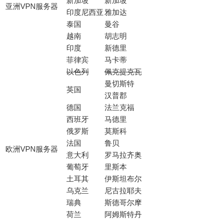
新加坡
新加坡
亚洲VPN服务器
印度尼西亚
雅加达
泰国
曼谷
越南
胡志明
印度
新德里
菲律宾
马卡蒂
以色列
佩克提克瓦
曼切斯特
英国
汉普郡
德国
法兰克福
西班牙
马德里
俄罗斯
莫斯科
法国
鲁贝
欧洲VPN服务器
意大利
罗马拉齐奥
葡萄牙
里斯本
土耳其
伊斯坦布尔
乌克兰
尼古拉耶夫
瑞典
斯德哥尔摩
荷兰
阿姆斯特丹