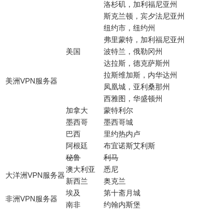
洛杉矶，加利福尼亚州
斯克兰顿，宾夕法尼亚州
纽约市，纽约州
弗里蒙特，加利福尼亚州
美国
波特兰，俄勒冈州
达拉斯，德克萨斯州
拉斯维加斯，内华达州
美洲VPN服务器
凤凰城，亚利桑那州
西雅图，华盛顿州
加拿大
蒙特利尔
墨西哥
墨西哥城
巴西
里约热内卢
阿根廷
布宜诺斯艾利斯
秘鲁
利马
澳大利亚
悉尼
大洋洲VPN服务器
新西兰
奥克兰
埃及
第十斋月城
非洲VPN服务器
南非
约翰内斯堡