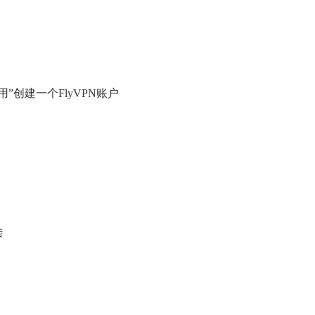
用”创建
一个
FlyVPN
账户
陆