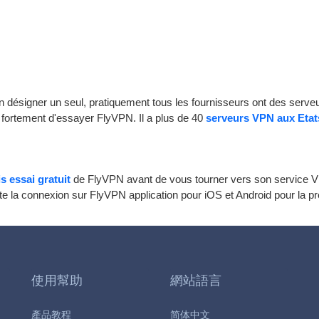
en désigner un seul, pratiquement tous les fournisseurs ont des serv
 fortement d'essayer FlyVPN. Il a plus de 40
serveurs VPN aux Etat
 essai gratuit
de FlyVPN avant de vous tourner vers son service VPN
te la connexion sur FlyVPN application pour iOS et Android pour la pre
使用幫助
網站語言
產品教程
简体中文