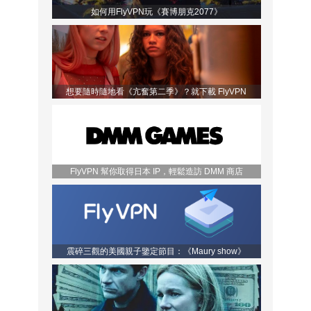
如何用FlyVPN玩《賽博朋克2077》
想要隨時隨地看《亢奮第二季》？就下載 FlyVPN
FlyVPN 幫你取得日本 IP，輕鬆造訪 DMM 商店
震碎三觀的美國親子鑒定節目：《Maury show》