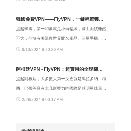
幫助大家解鎖其他一些地理限制的網站和服務，例
在Amazon Luna，Windows，Nintendo Switch，
如日本的影片網站、音樂平台等。 如何使用
PlayStation 4，PlayStation 5，Stadia，Xbox One
韓國免費VPN——FlyVPN，一鍵輕鬆獲取
FlyVPN 獲得日本 IP？ 1、首先，你需要前往
以及Xbox Series X和S上發布。 開發人員：
韓國 IP
提起韓國，第一印象就是小而精緻，國土面積雖然
FlyVPN 的官方網站下載對應的客戶端。 FlyVPN
Ubisoft Quebec 出版商：Ubisoft 導演：斯科特·菲
不大，但擁有著眾多世界聞名產品。三星手機、醫
提供了 Windows、Mac、Android、iOS 等多個平
利普斯（Scott Phillips） 作家：Jeffrey Yohalem
美、護膚品、韓劇、網遊等等，印象中的韓國，似
9/13/2024 9:20:26 AM
台的用戶端，大家可以依照自己的裝置選擇合適的
作曲：Gareth Coker 引擎：Ubisoft Anvil 平台：
乎總是與精緻時尚所掛鉤。就連世界範圍內所流行
版本進行下載安裝。 下載 FlyVPN 2、註冊成功
Amazon Luna / Microsoft Windows / Nintendo
的經典吃法：啤酒配炸雞也是隨著韓劇而傳播開
阿根廷VPN - FlyVPN：超實用的全球翻牆
並登入後，你可以連接到日本
Switch / PlayStation 4 / PlayStation 5 / Stadia /
來。當然最受全球網友歡迎的還是韓國的網遊，不
軟體，輕鬆獲取阿根廷ip地址
提起阿根廷，大多數人第一反應就是馬拉多納、梅
Xbox One
少海外玩家經常借助多個 VPN 跨服玩韓國網遊，
西、巴蒂等具有非凡影響力的國際足球明星球員。
因此一款穩定強大的韓國 VPN 對海外玩家們來說
確實，作為世界足球強國之一，阿根廷這個國家有
2/26/2024 9:00:17 AM
就十分重要。 近幾年，韓國最出名的遊戲當屬
著眾多的明星球員們。阿根廷人民鍾愛足球，嗜球
《絕地求生》與《永恆之塔》。兩款遊戲在世界範
如命。用阿根廷人民的話來說就是：“沒有足球，
圍內都有著超高的人氣，玩家遍佈全球。但由於各
我們根本活不下去。”早在4月9日，南美洲足聯發