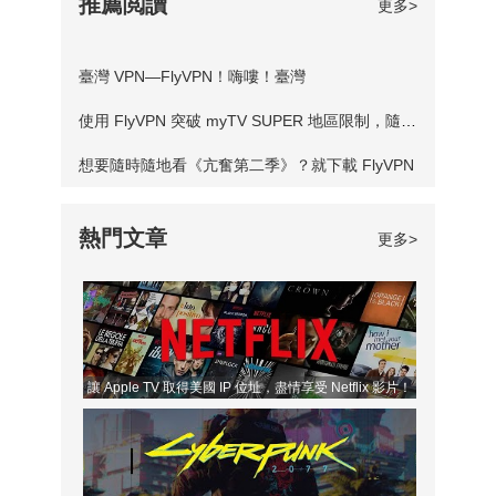
推薦閲讀
更多>
國的防火牆設置，來自境外的用戶通常會被遮罩，
佈消息稱：2020年的美洲杯將在阿根廷和哥倫比
無法訪問網頁。為了解決這一難題，遊戲玩家們紛
亞兩國國家舉行。但由於區域限制，境外的網友無
臺灣 VPN—FlyVPN！嗨嘍！臺灣
紛選擇 VPN 獲取韓國 IP 地址，從而自由的跨服玩
法登陸阿根廷國家網站觀看足球直播。此時就需要
使用 FlyVPN 突破 myTV SUPER 地區限制，隨時觀看 TVB 節目！
遊戲。雖然眾多玩家通過 VPN 實現了跨服玩韓
借助VPN軟體，這裏推薦的是FlyVPN，一鍵獲取
服，但仍然存在的一個致命的缺點——網路延遲，
想要隨時隨地看《亢奮第二季》？就下載 FlyVPN
阿根廷ip地址，輕鬆觀看阿根廷足球直播。 阿根
解決這個問題對 VPN 自身的配置有著極高的要
廷聞名於世界的不僅僅是足球，作為拉美第二大旅
求。 在這裏推薦 F
熱門文章
更多>
遊國家，它的旅遊業業十分達到。根據聯邦警察局
和旅遊部數據顯示，僅2019年上半年巴西共接待
外國遊客277萬人。阿根廷，全國有著41個自然保
護區，伊瓜蘇大瀑布、莫雷諾冰川等都是全世界聞
名的景點。境外遊客前往阿根廷旅遊，必備一款
讓 Apple TV 取得美國 IP 位址，盡情享受 Netflix 影片！
VPN軟體，隨時隨地登錄阿