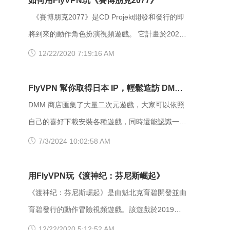
如何用FlyVPN玩《賽博朋克2077》
《賽博朋克2077》是CD Projekt開發和發行的即
將到來的動作角色扮演視頻遊戲。 它計畫於2020
年12月10日在Microsoft Windows，PlayStation
12/22/2020 7:19:16 AM
4，Stadia和Xbox One上發佈，並於2021年在
PlayStation 5和Xbox Series X / S上發佈。 故事發
FlyVPN 幫你取得日本 IP，輕鬆造訪 DMM
生在夜城，這是一個在賽博朋克宇宙中設定的開放
商店
DMM 商店匯集了大量二次元遊戲，大家可以依照
世界。 玩家採用可定制的雇傭兵V的第一人稱視
自己的喜好下載安裝各種遊戲，同時還能認識一群
角，他們可以學習駭客和機械技能，並可選擇近戰
志同道合的玩家。但很多人進不去 DMM 商店，因
7/3/2024 10:02:58 AM
和遠端戰鬥。 開發人員：CD Projekt Red 出版
為它需要日本 IP 才可以訪問，這種情況下，使用
社：CD Projekt 平臺：Microsoft Windows，
VPN 服務就成為了一種解決方法。 FlyVPN 作
用FlyVPN玩《渡神纪：芬尼斯崛起》
PlayStation 4，Stadia，Xbox One，PlayStation
為專業的 VPN 服務供應商，提供全球範圍內的
《渡神纪：芬尼斯崛起》是由魁北克育碧開發並由
5，Xbox Series X / S 發行：2020年12月10日 類
VPN 伺服器，自然也包括日本地區。除了造訪
育碧發行的動作冒險視頻遊戲。該遊戲於2019年
型：動作角色扮演 模式：單人遊戲
DMM 商店以外，使用 FlyVPN 連接日本 IP 還可以
E3宣佈為眾神與怪物，該遊戲將於2020年12月3日
12/22/2020 5:12:52 AM