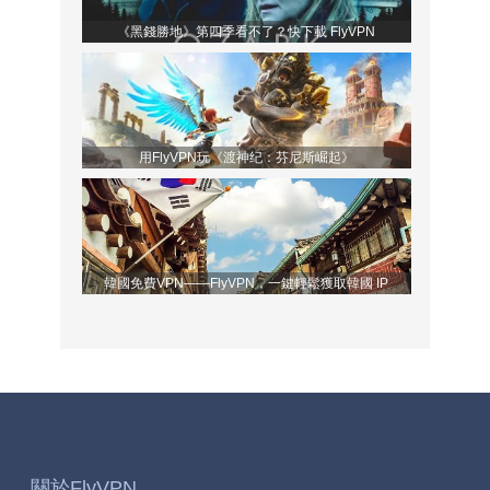
《黑錢勝地》第四季看不了？快下載 FlyVPN
用FlyVPN玩《渡神纪：芬尼斯崛起》
韓國免費VPN——FlyVPN，一鍵輕鬆獲取韓國 IP
關於FlyVPN