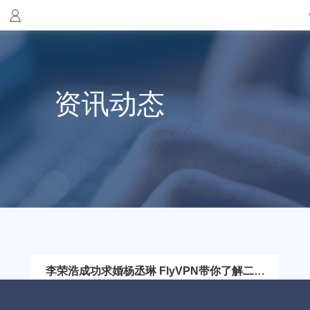
资讯动态
李荣浩成功求婚杨丞琳 FlyVPN带你了解二人
恋爱经过
7月11日，李荣浩在微博晒出与杨丞琳的合影与钻戒