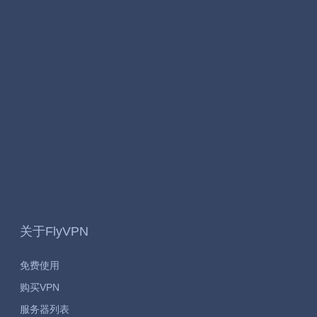
使用 FlyVPN 突破 myTV SUPER 地区限制，随时观看 TVB
节目！
俄罗斯VPN——FlyVPN 轻松获取莫斯科ip地址，访问莫斯
科网站
关于FlyVPN
免费使用
购买VPN
服务器列表