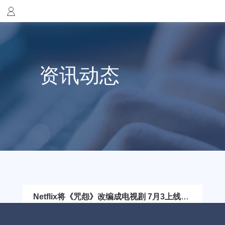
资讯动态
Netflix将《咒怨》改编成电视剧 7月3上线用
FlyVPN看！
广受恐怖片爱好者好评的《咒怨》系列的电视剧版